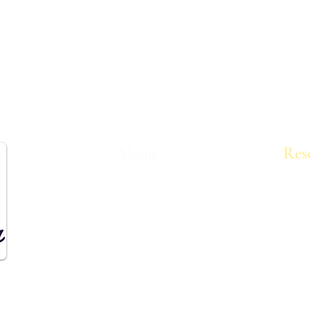
Menú
Res
Home
Teléfon
All Service
3535 No
All Service
75062
All Service
Landing Page
Check In